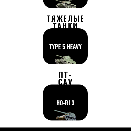
ТЯЖЕЛЫЕ
ТАНКИ
TYPE 5 HEAVY
ПТ-
САУ
HO-RI 3