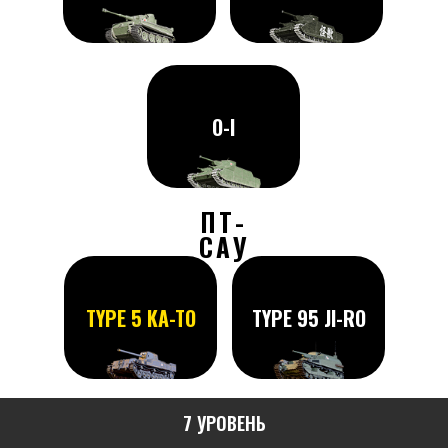
O-I
ПТ-
САУ
TYPE 5 KA-TO
TYPE 95 JI-RO
7 УРОВЕНЬ