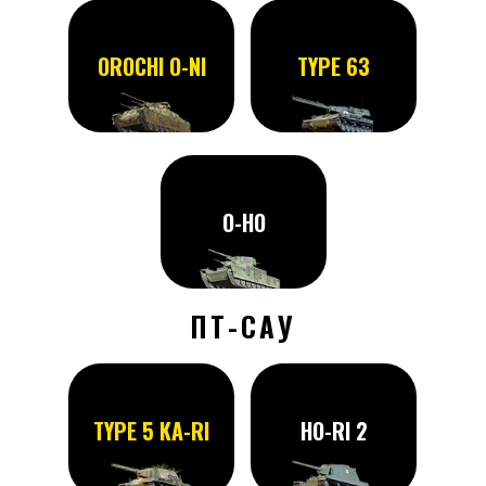
OROCHI O-NI
TYPE 63
O-HO
ПТ-САУ
TYPE 5 KA-RI
HO-RI 2