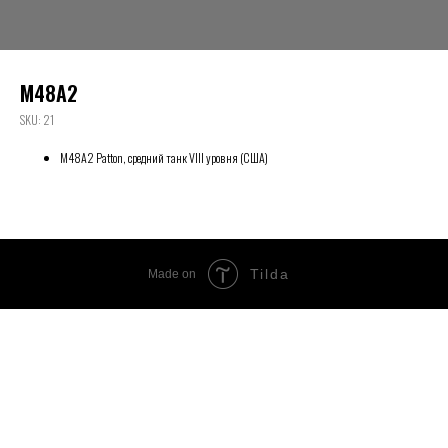
M48A2
SKU:
21
M48A2 Patton, средний танк VIII уровня (США)
Tilda
Made on