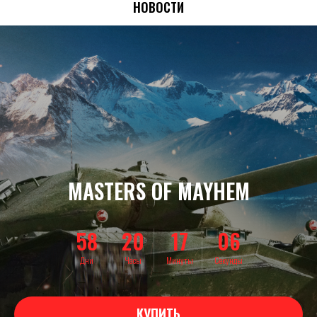
НОВОСТИ
MASTERS OF MAYHEM
58
20
17
03
Дни
Часы
Минуты
Секунды
КУПИТЬ